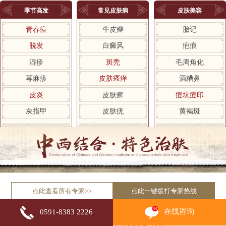
季节高发
常见皮肤病
皮肤美容
青春痘
牛皮癣
胎记
脱发
白癜风
疤痕
湿疹
斑秃
毛周角化
荨麻疹
皮肤瘙痒
酒糟鼻
皮炎
皮肤癣
痘坑痘印
灰指甲
皮肤疣
黄褐斑
点此查看所有专家>>
点此一键拨打专家热线
在线咨询
0591-8383 2226
自助挂号平台
积极响应国家“网上预约挂号”政策